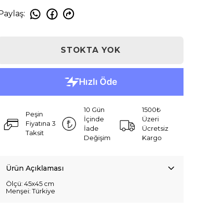
Paylaş
:
STOKTA YOK
10 Gün
1500₺
Peşin
İçinde
Üzeri
Fiyatına 3
İade
Ücretsiz
Taksit
Değişim
Kargo
Ürün Açıklaması
Ölçü: 45x45 cm
Menşei: Türkiye