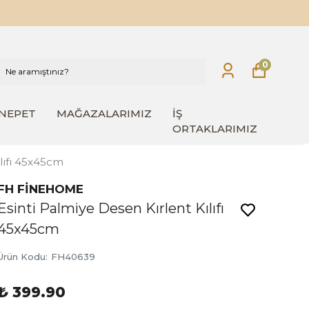
0
INEPET
MAĞAZALARIMIZ
İŞ
ORTAKLARIMIZ
ılıfı 45x45cm
FH FİNEHOME
Esinti Palmiye Desen Kırlent Kılıfı
45x45cm
Ürün Kodu
:
FH40639
₺ 399.90