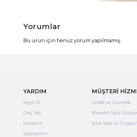
Yorumlar
Bu ürün için henüz yorum yapılmamış.
YARDIM
MÜŞTERİ HİZM
Kayıt Ol
Gizlilik ve Güvenlik
Giriş Yap
Mesafeli Satış Sözle
Hesabım
İptal, İade ve Değişim
Siparişlerim