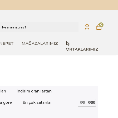
0
INEPET
MAĞAZALARIMIZ
İŞ
ORTAKLARIMIZ
alan
İndirim oranı artan
a göre
En çok satanlar