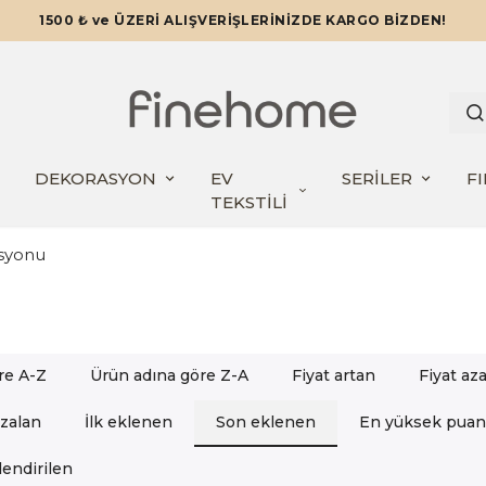
1500 ₺ ve ÜZERİ ALIŞVERİŞLERİNİZDE KARGO BİZDEN!
DEKORASYON
EV
SERİLER
F
TEKSTİLİ
syonu
re A-Z
Ürün adına göre Z-A
Fiyat artan
Fiyat az
azalan
İlk eklenen
Son eklenen
En yüksek puan
endirilen