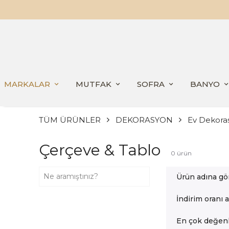
MARKALAR
MUTFAK
SOFRA
BANYO
TÜM ÜRÜNLER
DEKORASYON
Ev Dekora
Çerçeve & Tablo
0
ürün
Ürün adına gö
İndirim oranı 
En çok değenl