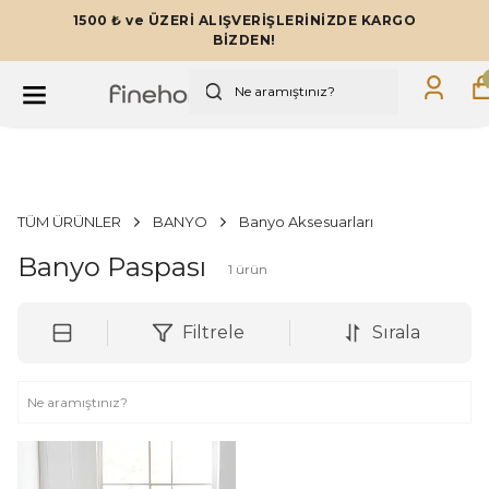
1500 ₺ ve ÜZERİ ALIŞVERİŞLERİNİZDE KARGO
BİZDEN!
TÜM ÜRÜNLER
BANYO
Banyo Aksesuarları
Banyo Paspası
1
ürün
Filtrele
Sırala