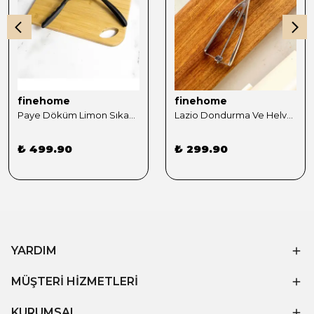
finehome
finehome
Paye Döküm Limon Sıkacağı
Lazio Dondurma Ve Helva Kaşığı
₺ 499.90
₺ 299.90
YARDIM
MÜŞTERİ HİZMETLERİ
KURUMSAL