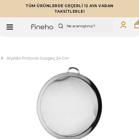
TÜM ÜRÜNLERDE GEÇERLİ 12 AYA VARAN
TAKSİTLERLE!
Aryıldız Protools Süzgeç 24 Cm