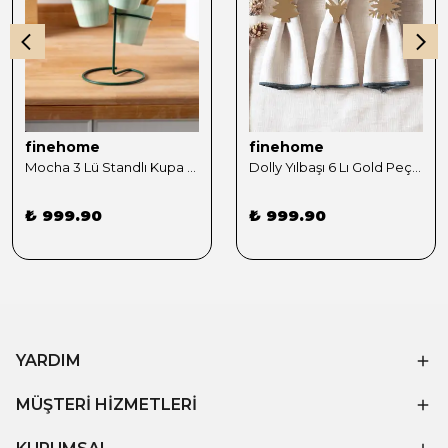
finehome
finehome
Mocha 3 Lü Standlı Kupa Sunumluk Yeşil
Dolly Yılbaşı 6 Lı Gold Peçete Yüzüğü Seti
₺ 999.90
₺ 999.90
YARDIM
MÜŞTERİ HİZMETLERİ