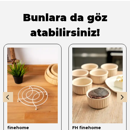
Bunlara da göz
atabilirsiniz!
finehome
FH finehome